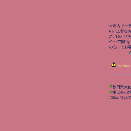
☆市内で一番
ﾙ☆"上質なお
ｽ"､"ゆとり
ﾍﾞｰﾄ空間
の心』でお
ご覧の施設
秋田県大
車以外/J
150m｡徒歩