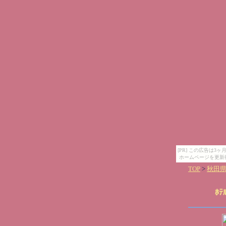
[PR] この広告は
ホームページを更新
TOP
>
秋田
ﾎﾃ