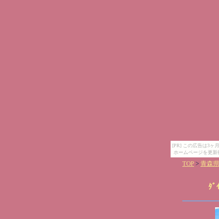
[PR] この広告は
ホームページを更新
TOP
>
青森
ﾀﾞ