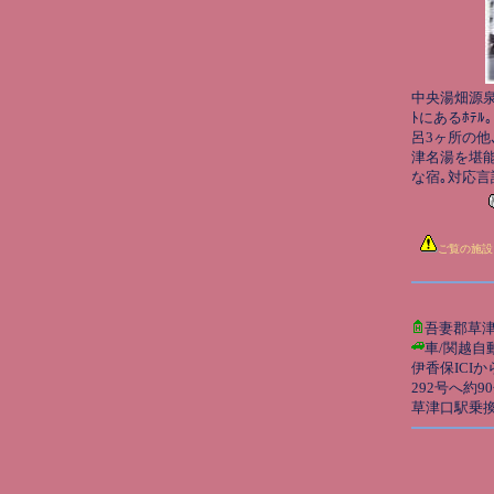
中央湯畑源泉
ﾄにあるﾎﾃ
呂3ヶ所の他
津名湯を堪
な宿｡対応言
ご覧の施設
吾妻郡草津
車/関越自
伊香保ICIか
292号へ約9
草津口駅乗換､