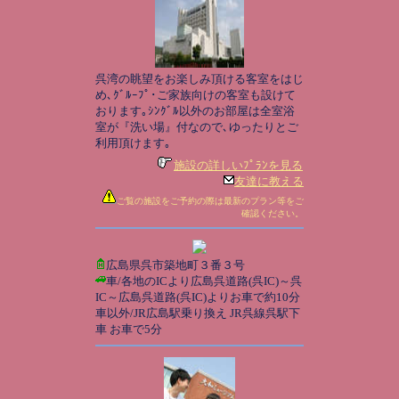
呉湾の眺望をお楽しみ頂ける客室をはじ
め､ｸﾞﾙｰﾌﾟ･ご家族向けの客室も設けて
おります｡ｼﾝｸﾞﾙ以外のお部屋は全室浴
室が『洗い場』付なので､ゆったりとご
利用頂けます｡
施設の詳しいﾌﾟﾗﾝを見る
友達に教える
ご覧の施設をご予約の際は最新のプラン等をご
確認ください。
広島県呉市築地町３番３号
車/各地のICより広島呉道路(呉IC)～呉
IC～広島呉道路(呉IC)よりお車で約10分
車以外/JR広島駅乗り換え JR呉線呉駅下
車 お車で5分