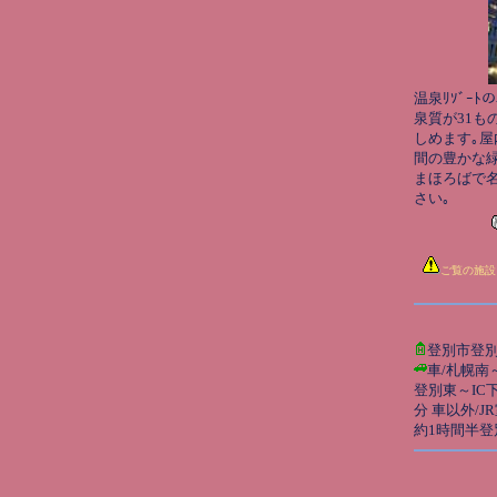
温泉ﾘｿﾞｰ
泉質が31も
しめます｡屋
間の豊かな緑
まほろばで
さい｡
ご覧の施設
登別市登別
車/札幌南
登別東～IC
分 車以外/
約1時間半登