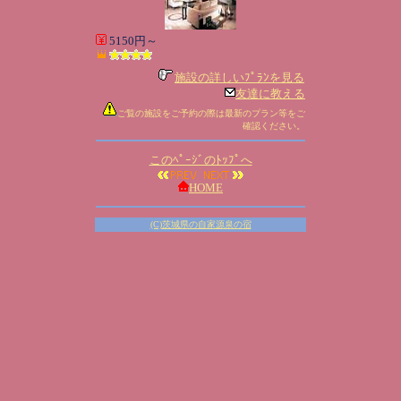
5150円～
施設の詳しいﾌﾟﾗﾝを見る
友達に教える
ご覧の施設をご予約の際は最新のプラン等をご
確認ください。
このﾍﾟｰｼﾞのﾄｯﾌﾟへ
HOME
(C)茨城県の自家源泉の宿