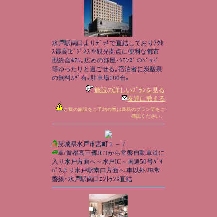
水戸駅南口よりﾃﾞｯｷで直結しておりｱｸｾ
ｽ最高!ﾋﾞｼﾞﾈｽや観光拠点に便利な都市
型総合ﾎﾃﾙ｡広めの部屋･ｼﾓﾝｽﾞのﾍﾞｯﾄﾞ
等ゆったりと過ごせる｡宿泊者に炭酸泉
の無料ｽﾊﾟ有｡駐車場180台｡
施設の詳しいﾌﾟﾗﾝを見る
友達に教える
ご覧の施設をご予約の際は最新のプラン等をご
確認ください。
茨城県水戸市宮町１－７
車/首都高三郷JCTから常磐自動車道に
入り水戸方面へ～水戸IC～国道50号ﾊﾞｲ
ﾊﾟｽより水戸駅南口方面へ 車以外/JR常
磐線･水戸駅南口ｴﾝﾄﾗﾝｽ直結