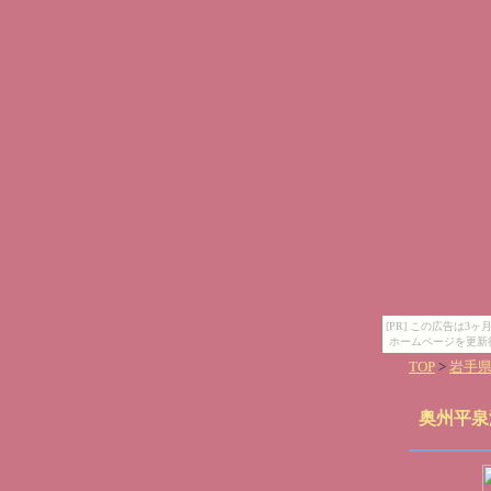
[PR] この広告は
ホームページを更新
TOP
>
岩手
奥州平泉