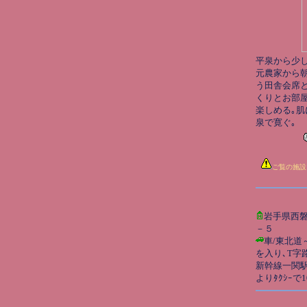
平泉から少
元農家から
う田舎会席
くりとお部屋
楽しめる｡肌
泉で寛ぐ｡
ご覧の施設
岩手県西
－５
車/東北道
を入り､T字
新幹線一関駅
よりﾀｸｼｰで