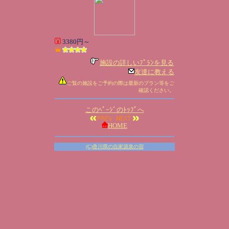
3380円～
施設の詳しいﾌﾟﾗﾝを見る
友達に教える
ご覧の施設をご予約の際は最新のプラン等をご
確認ください。
このﾍﾟｰｼﾞのﾄｯﾌﾟへ
HOME
(C)香川県の自家源泉の宿