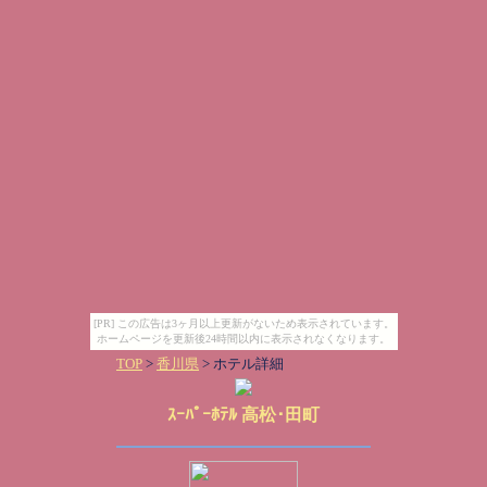
[PR] この広告は3ヶ月以上更新がないため表示されています。
ホームページを更新後24時間以内に表示されなくなります。
TOP
>
香川県
> ホテル詳細
ｽｰﾊﾟｰﾎﾃﾙ 高松･田町