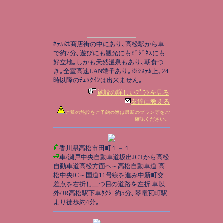
ﾎﾃﾙは商店街の中にあり､高松駅から車
で約7分｡遊びにも観光にもﾋﾞｼﾞﾈｽにも
好立地｡しかも天然温泉もあり､朝食つ
き｡全室高速LAN端子あり｡※ｼｽﾃﾑ上､24
時以降のﾁｪｯｸｲﾝは出来ません｡
施設の詳しいﾌﾟﾗﾝを見る
友達に教える
ご覧の施設をご予約の際は最新のプラン等をご
確認ください。
香川県高松市田町１－１
車/瀬戸中央自動車道坂出JCTから高松
自動車道高松方面へ～高松自動車道 高
松中央IC～国道11号線を進み中新町交
差点を右折し二つ目の道路を左折 車以
外/JR高松駅下車ﾀｸｼｰ約5分｡琴電瓦町駅
より徒歩約4分｡