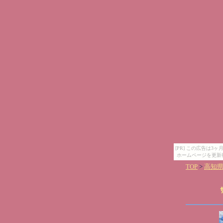
[PR] この広告は
ホームページを更新
TOP
>
高知