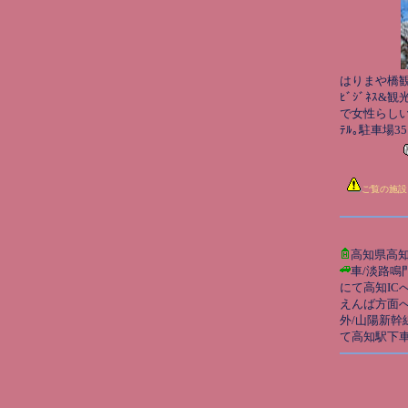
はりまや橋観光
ﾋﾞｼﾞﾈｽ&
で女性らし
ﾃﾙ｡駐車場3
ご覧の施設
高知県高
車/淡路鳴
にて高知IC
えんば方面へ
外/山陽新幹
て高知駅下車ﾀ