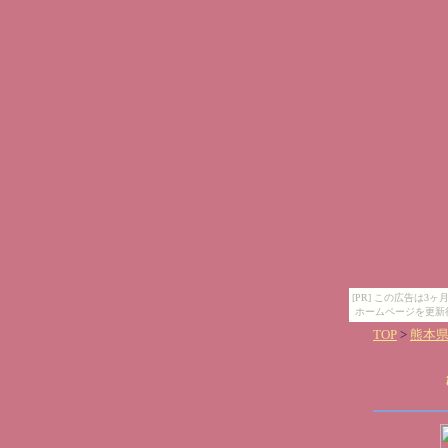
[PR] この広告は
ホームページを更新
TOP
>
熊本