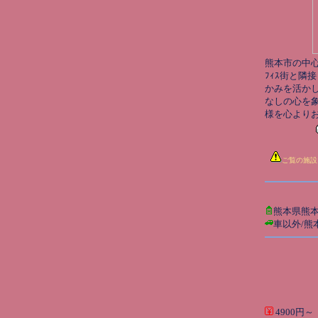
熊本市の中心部
ﾌｨｽ街と隣
かみを活かし
なしの心を象
様を心より
ご覧の施設
熊本県熊
車以外/熊
4900円～