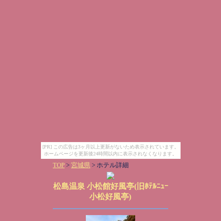
[PR] この広告は3ヶ月以上更新がないため表示されています。
ホームページを更新後24時間以内に表示されなくなります。
TOP
>
宮城県
> ホテル詳細
松島温泉 小松館好風亭(旧ﾎﾃﾙﾆｭｰ
小松好風亭)