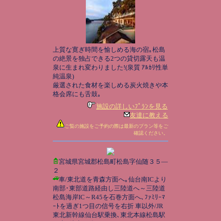
上質な寛ぎ時間を愉しめる海の宿｡松島
の絶景を独占できる2つの貸切露天も温
泉に生まれ変わりました!(泉質 ｱﾙｶﾘ性単
純温泉)
厳選された食材を楽しめる炭火焼きや本
格会席にも舌鼓｡
施設の詳しいﾌﾟﾗﾝを見る
友達に教える
ご覧の施設をご予約の際は最新のプラン等をご
確認ください。
宮城県宮城郡松島町松島字仙随３５―
２
車/東北道を青森方面へ｡仙台南ICより
南部･東部道路経由し三陸道へ～三陸道
松島海岸IC～R45を石巻方面へ､ﾌｧﾐﾘｰﾏ
ｰﾄを過ぎ1つ目の信号を右折 車以外/JR
東北新幹線仙台駅乗換､東北本線松島駅