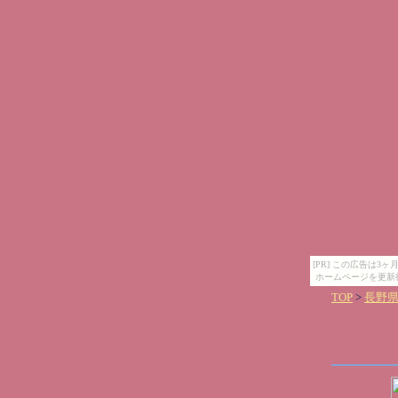
[PR] この広告は
ホームページを更新
TOP
>
長野