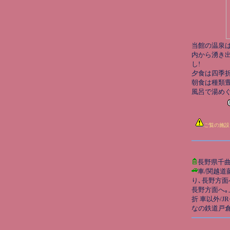
当館の温泉は
内から湧き
し!
夕食は四季
朝食は種類豊富
風呂で湯め
ご覧の施設
長野県千
車/関越道
り､長野方面
長野方面へ
折 車以外/
なの鉄道戸倉