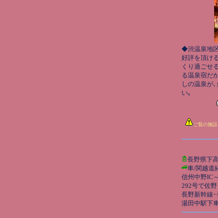
◆渋温泉地区
好評を頂ける
くり過ごせ
る温泉宿だ
しの温泉が､
い｡
ご覧の施設
長野県下
車/関越道
信州中野IC
292号で佐野
長野新幹線･
湯田中駅下車