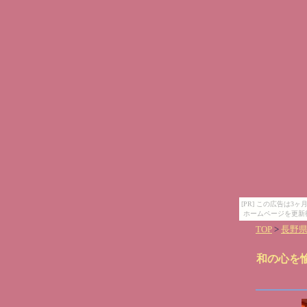
[PR] この広告は
ホームページを更新
TOP
>
長野
和の心を愉