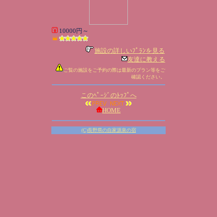
10000円～
施設の詳しいﾌﾟﾗﾝを見る
友達に教える
ご覧の施設をご予約の際は最新のプラン等をご
確認ください。
このﾍﾟｰｼﾞのﾄｯﾌﾟへ
HOME
(C)長野県の自家源泉の宿