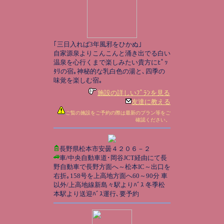
｢三日入れば3年風邪をひかぬ｣
自家源泉よりこんこんと涌き出でる白い
温泉を心行くまで楽しみたい貴方にﾋﾟｯ
ﾀﾘの宿｡神秘的な乳白色の湯と､四季の
味覚を楽しむ宿｡
施設の詳しいﾌﾟﾗﾝを見る
友達に教える
ご覧の施設をご予約の際は最新のプラン等をご
確認ください。
長野県松本市安曇４２０６－２
車/中央自動車道･岡谷JCT経由にて長
野自動車で長野方面へ～松本IC～出口を
右折｡158号を上高地方面へ60～90分 車
以外/上高地線新島々駅よりﾊﾞｽ 冬季松
本駅より送迎ﾊﾞｽ運行､要予約