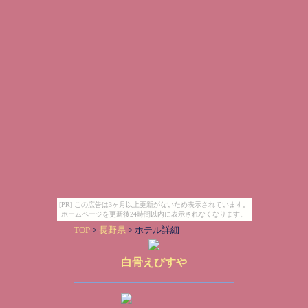
[PR] この広告は3ヶ月以上更新がないため表示されています。
ホームページを更新後24時間以内に表示されなくなります。
TOP
>
長野県
> ホテル詳細
白骨えびすや