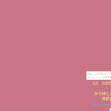
[PR] この広告は
ホームページを更新
TOP
>
沖縄
かりゆし
井沢