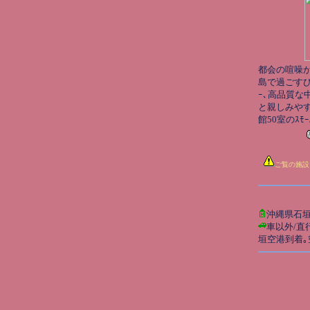
都会の喧噪
島で過ごすひと
ｰ､高品質な
と親しみや
館50室のｽﾓｰﾙ
ご覧の施設
沖縄県石
車以外/直
垣空港到着｡