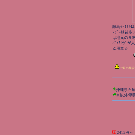
離島ﾀｰﾐﾅﾙは
ﾝﾋﾞﾆは徒歩
は地元の食材
ﾊﾞｲｷﾝｸﾞが人
ご用意☆
ご覧の施設
沖縄県石
車以外/羽
2415円～