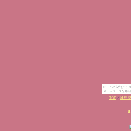
[PR] この広告は
ホームページを更新
TOP
>
沖縄
ﾎ