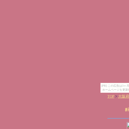
[PR] この広告は
ホームページを更新
TOP
>
大阪
ﾎ