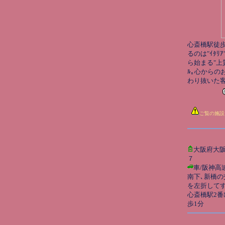
心斎橋駅徒歩
るのは"ｲﾀﾘ
ら始まる"上
ﾙ｡心からの
わり抜いた
ご覧の施設
大阪府大
７
車/阪神高
南下､新橋の
を左折してす
心斎橋駅2番
歩1分