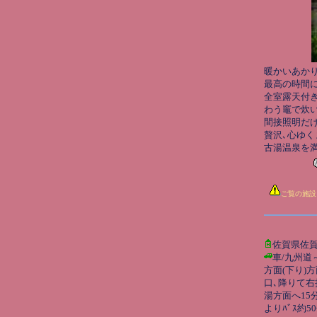
暖かいあか
最高の時間に
全室露天付き
わう竈で炊い
間接照明だ
贅沢､心ゆく
古湯温泉を満
ご覧の施設
佐賀県佐
車/九州道
方面(下り)
口､降りて右折
湯方面へ15
よりﾊﾞｽ約5