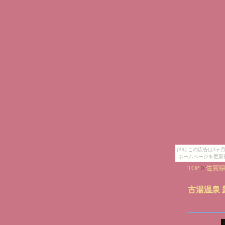
[PR] この広告は
ホームページを更新
TOP
>
佐賀
古湯温泉 