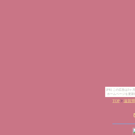
[PR] この広告は
ホームページを更新
TOP
>
滋賀