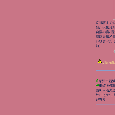
京都駅まで1
類が人気♪琵
自慢の宿｡露
切露天風呂等
い物食べた
前】
ご覧の施設
草津市新浜町
車/名神瀬
西IC～湖周
外/JRびわこ
迎有り