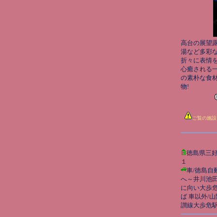
高台の展望露天
湯など多彩
折々に表情
心癒される
の素朴な食
物!
ご覧の施設
徳島県三
１
車/徳島自
へ～井川池田
に向い大歩危
ば 車以外/
讃線大歩危駅