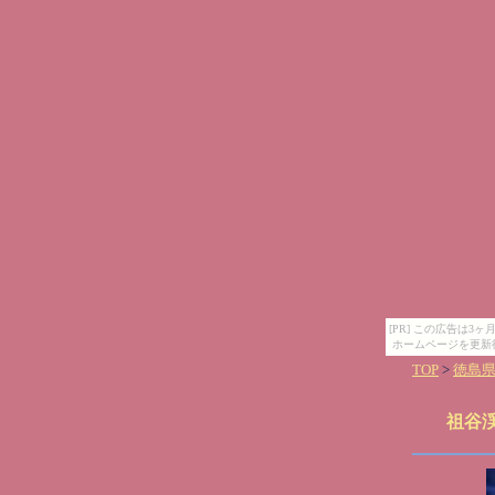
[PR] この広告は
ホームページを更新
TOP
>
徳島
祖谷渓