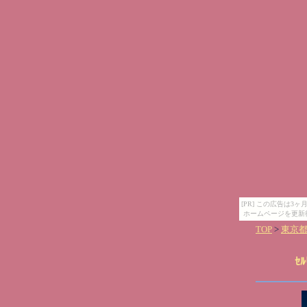
[PR] この広告は
ホームページを更新
TOP
>
東京
ｾﾙ