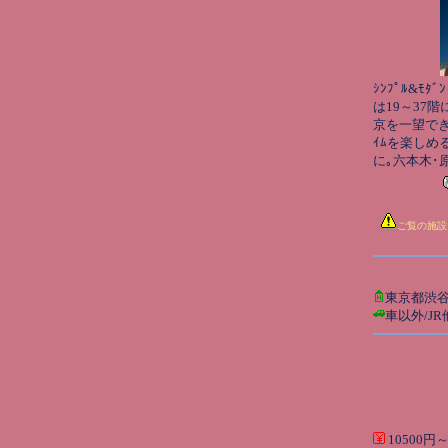
ｼﾝﾌﾟﾙ&ﾓﾀ
は19～37
京を一望でき
ｲﾑを楽しめ
に｡六本木･
ご覧の施設
東京都渋
車以外/J
10500円