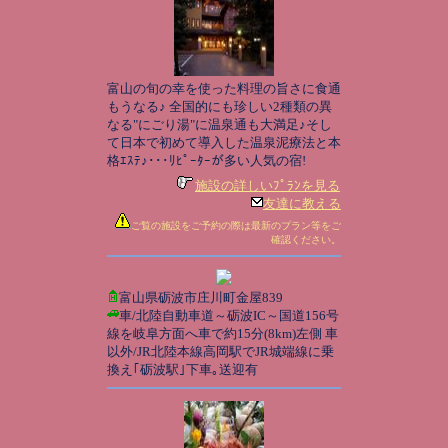
富山の旬の幸を使った料理の旨さに食通
もうなる♪ 全国的にも珍しい2種類の異
なる"にごり湯"に温泉通も大満足♪そし
て日本で初めて導入した温泉泥療法と本
格ｴｽﾃ♪･･･ﾘﾋﾟｰﾀｰが多い人気の宿!
施設の詳しいﾌﾟﾗﾝを見る
友達に教える
ご覧の施設をご予約の際は最新のプラン等をご
確認ください。
富山県砺波市庄川町金屋839
車/北陸自動車道～砺波IC～国道156号
線を岐阜方面へ車で約15分(8km)左側 車
以外/JR北陸本線高岡駅でJR城端線に乗
換え｢砺波駅｣下車｡送迎有