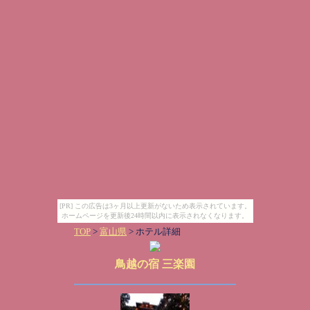
[PR] この広告は3ヶ月以上更新がないため表示されています。
ホームページを更新後24時間以内に表示されなくなります。
TOP
>
富山県
> ホテル詳細
鳥越の宿 三楽園