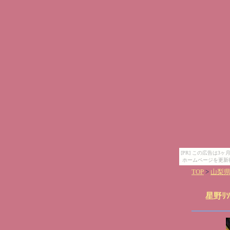
[PR] この広告は
ホームページを更新
TOP
>
山梨
星野ﾘｿ