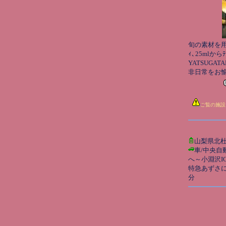
旬の素材を用い
ｨ､25mlから
YATSUGATA
非日常をお
ご覧の施設
山梨県北
車/中央自
へ～小淵沢IC
特急あずさに
分