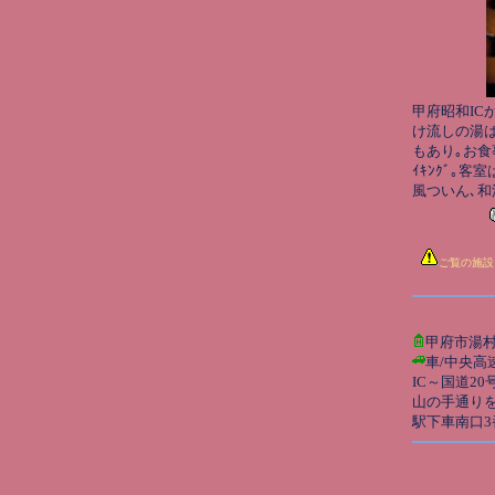
甲府昭和IC
け流しの湯は
もあり｡お食
ｲｷﾝｸﾞ｡客室
風ついん､和洋
ご覧の施設
甲府市湯村3
車/中央高
IC～国道20
山の手通りを
駅下車南口3