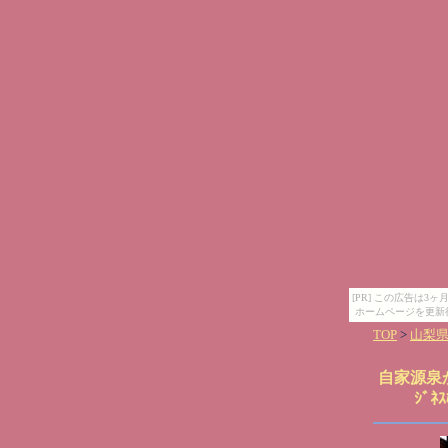
[PR] この広告は
ホームページを更新
TOP
>
山梨
自家源泉
ｼﾞﾈ