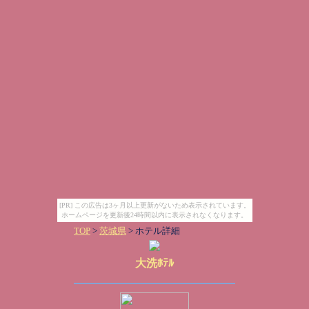
[PR] この広告は3ヶ月以上更新がないため表示されています。
ホームページを更新後24時間以内に表示されなくなります。
TOP
>
茨城県
> ホテル詳細
大洗ﾎﾃﾙ