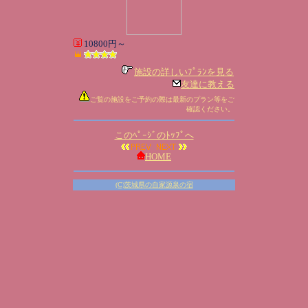
10800円～
施設の詳しいﾌﾟﾗﾝを見る
友達に教える
ご覧の施設をご予約の際は最新のプラン等をご
確認ください。
このﾍﾟｰｼﾞのﾄｯﾌﾟへ
HOME
(C)茨城県の自家源泉の宿