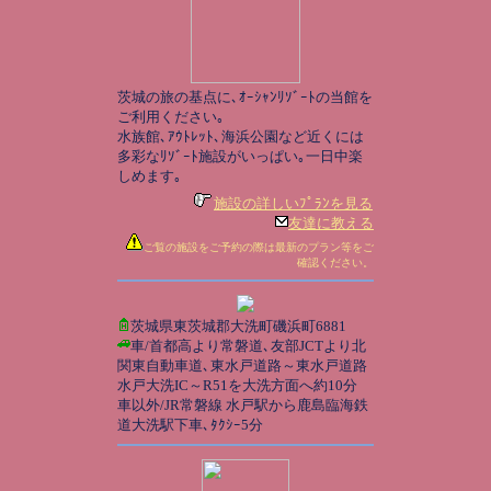
茨城の旅の基点に､ｵｰｼｬﾝﾘｿﾞｰﾄの当館を
ご利用ください｡
水族館､ｱｳﾄﾚｯﾄ､海浜公園など近くには
多彩なﾘｿﾞｰﾄ施設がいっぱい｡一日中楽
しめます｡
施設の詳しいﾌﾟﾗﾝを見る
友達に教える
ご覧の施設をご予約の際は最新のプラン等をご
確認ください。
茨城県東茨城郡大洗町磯浜町6881
車/首都高より常磐道､友部JCTより北
関東自動車道､東水戸道路～東水戸道路
水戸大洗IC～R51を大洗方面へ約10分
車以外/JR常磐線 水戸駅から鹿島臨海鉄
道大洗駅下車､ﾀｸｼｰ5分