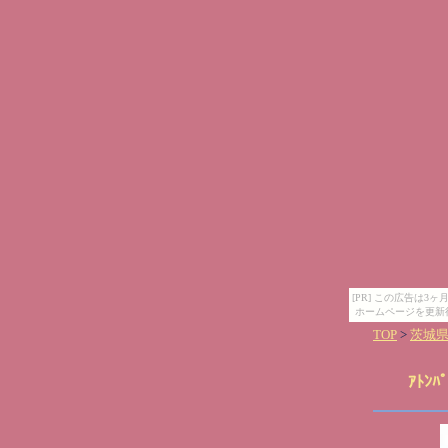
[PR] この広告は
ホームページを更新
TOP
>
茨城
ｱﾄﾝ