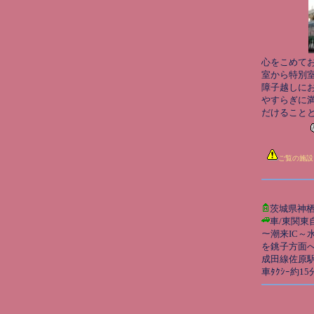
心をこめて
室から特別
障子越しに
やすらぎに
だけることと
ご覧の施設
茨城県神
車/東関東
～潮来IC～
を銚子方面へ直
成田線佐原
車ﾀｸｼｰ約15