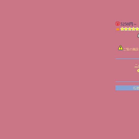
5250円～
ご覧の施設
こ
(C