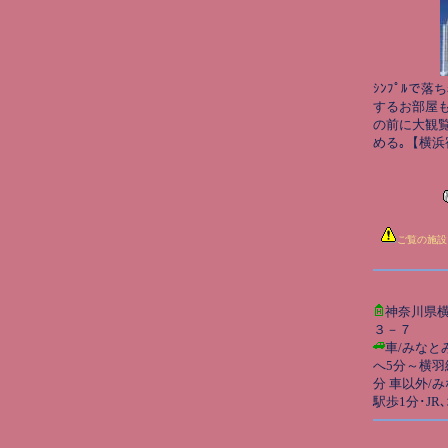
ｼﾝﾌﾟﾙで落ち
するお部屋
の前に大観
める｡【横浜宿
ご覧の施設
神奈川県
３－７
車/みなと
へ5分～横羽
分 車以外/
駅歩1分･J