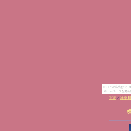
[PR] この広告は
ホームページを更新
TOP
>
神奈
横