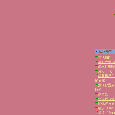
ｵｽｽﾒ施設
吉池旅館
美肌の湯 
箱根｢四季
おんりｰゆｰ
露天風呂付
條旅館
湯河原温泉
旅館
敷島館
伊豆屋旅館
KKR箱根
横浜ﾛｲﾔﾙﾊﾟ
横浜ﾍﾞｲﾎﾃ