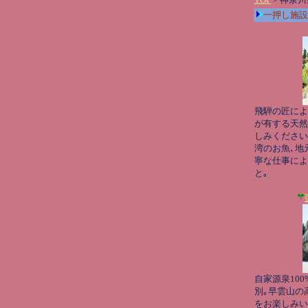
一押し施設
飛騨の匠によ
が有する天然
しみください
湾のお魚､地
寧な仕事によ
と｡
自家源泉10
別｡早雲山の
をお楽しみい