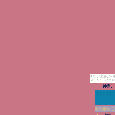
[PR] この広告は
ホームページを更新
神奈川
自家源泉を楽しめる施設中心の神奈川県で人気の宿をご案
TOP
> 神奈