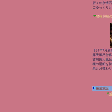
折々の京懐石
ごゆっくりと
箱根10種
【24年7月新
露天風呂付客室
貸切露天風呂､
種の湯船を持
泉と月替わり
厳選施設