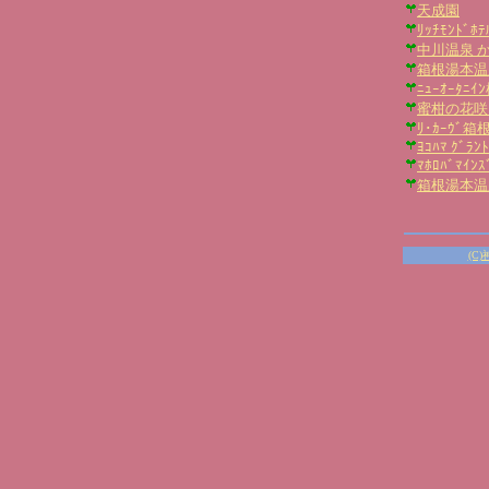
天成園
ﾘｯﾁﾓﾝﾄﾞ
中川温泉 
箱根湯本温泉
ﾆｭｰｵｰﾀﾆｲ
蜜柑の花咲
ﾘ･ｶｰｳﾞ箱
ﾖｺﾊﾏ ｸﾞﾗﾝﾄ
ﾏﾎﾛﾊﾞﾏｲﾝ
箱根湯本温
(C