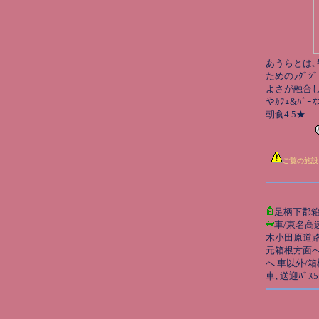
あうらとは､ｷ
ためのﾗｸﾞｼﾞ
よさが融合し
やｶﾌｪ&ﾊﾞ
朝食4.5★
ご覧の施設
足柄下郡箱
車/東名高
木小田原道路
元箱根方面
へ 車以外/
車､送迎ﾊﾞｽ