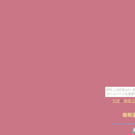
[PR] この広告は
ホームページを更新
TOP
>
神奈
箱根湯