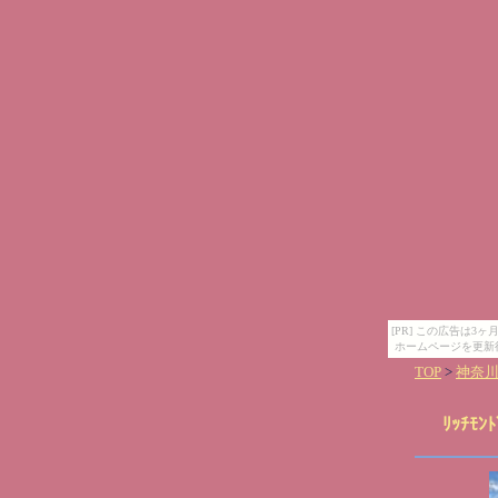
[PR] この広告は
ホームページを更新
TOP
>
神奈
ﾘｯﾁﾓﾝ