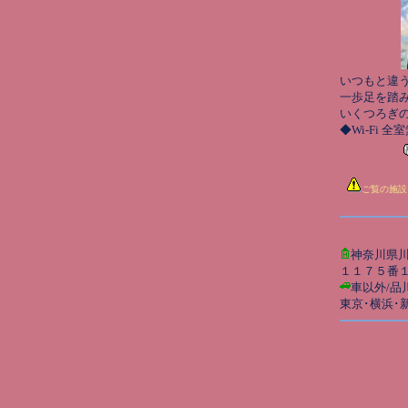
いつもと違う
一歩足を踏
いくつろぎ
◆Wi-Fi 全
ご覧の施設
神奈川県
１１７５番
車以外/品
東京･横浜･