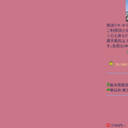
那須ｲﾝﾀｰか
ご利用頂ける
く心も体もﾘ
露天風呂は
す｡合宿もOK｡
ご覧の施設
栃木県那
車以外/東
3780円～