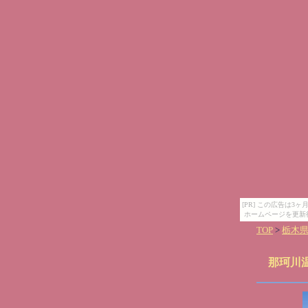
[PR] この広告は
ホームページを更新
TOP
>
栃木
那珂川温