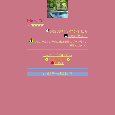
8750円～
施設の詳しいﾌﾟﾗﾝを見る
友達に教える
ご覧の施設をご予約の際は最新のプラン等をご
確認ください。
このﾍﾟｰｼﾞのﾄｯﾌﾟへ
HOME
(C)栃木県の自家源泉の宿