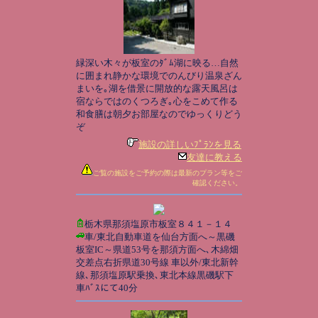
緑深い木々が板室のﾀﾞﾑ湖に映る…自然
に囲まれ静かな環境でのんびり温泉ざん
まいを｡湖を借景に開放的な露天風呂は
宿ならではのくつろぎ｡心をこめて作る
和食膳は朝夕お部屋なのでゆっくりどう
ぞ
施設の詳しいﾌﾟﾗﾝを見る
友達に教える
ご覧の施設をご予約の際は最新のプラン等をご
確認ください。
栃木県那須塩原市板室８４１－１４
車/東北自動車道を仙台方面へ～黒磯
板室IC～県道53号を那須方面へ､木綿畑
交差点右折県道30号線 車以外/東北新幹
線､那須塩原駅乗換､東北本線黒磯駅下
車ﾊﾞｽにて40分