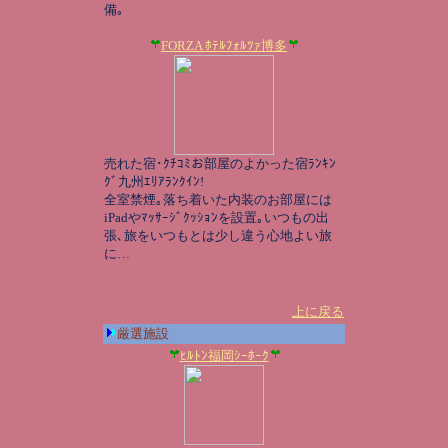
備｡
FORZA ﾎﾃﾙﾌｫﾙﾂｧ博多
売れた宿･ｸﾁｺﾐお部屋のよかった宿ﾗﾝｷﾝ
ｸﾞ九州ｴﾘｱﾗﾝｸｲﾝ!
全室禁煙｡落ち着いた内装のお部屋には
iPadやﾏｯｻｰｼﾞｸｯｼｮﾝを設置｡いつもの出
張､旅をいつもとは少し違う心地よい旅
に…
上に戻る
厳選施設
ﾋﾙﾄﾝ福岡ｼｰﾎｰｸ