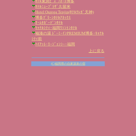
ﾎﾃﾙ東急ﾋﾞｽﾞﾌｫｰﾄ博多
ﾎﾃﾙﾆｭｰﾌﾟﾗｻﾞ久留米
Hotel Qurega Tenjin(ﾎﾃﾙｸﾚｶﾞ天神)
博多ｸﾞﾘｰﾝﾎﾃﾙｱﾈｯｸｽ
ｵｰﾑﾀｶﾞｰﾃﾞﾝﾎﾃﾙ
ｷｬﾅﾙｼﾃｨ･福岡ﾜｼﾝﾄﾝﾎﾃﾙ
袖湊の湯 ﾄﾞｰﾐｰｲﾝPREMIUM博多･ｷｬﾅﾙ
ｼﾃｨ前
ﾊｲｱｯﾄ･ﾘｰｼﾞｪﾝｼｰ･福岡
上に戻る
(C)福岡県の自家源泉の宿