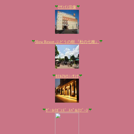
ﾁｻﾝｲﾝ宗像
Slow Resort ぶどうの樹 『杜の七種』
ﾎﾃﾙｱﾙﾓﾆｰｻﾝｸ
ｻﾞ･ﾙｲｶﾞﾝｽﾞ. ｽﾊﾟ&ﾘｿﾞｰﾄ