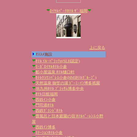
ﾛｲﾔﾙﾊﾟｰｸﾎﾃﾙ ｻﾞ 福岡
上に戻る
ｵｽｽﾒ施設
ﾎﾃﾙ ｲﾙ･ﾊﾟﾗｯﾂｫ(SLH認定)
ﾘｰｶﾞﾛｲﾔﾙﾎﾃﾙ小倉
船小屋温泉 ﾎﾃﾙ樋口軒
ﾎﾃﾙｸﾗｳﾝﾊﾟﾚｽ小倉(HMIﾎﾃﾙｸﾞﾙｰﾌﾟ)
天然温泉 御笠の湯 ﾄﾞｰﾐｰｲﾝ博多祇園
JR九州ﾎﾃﾙ ﾌﾞﾗｯｻﾑ博多中央
ﾎﾃﾙ日航福岡
西鉄ｲﾝ小倉
門司港ﾎﾃﾙ
西鉄ｸﾞﾗﾝﾄﾞﾎﾃﾙ
畳風呂と日本庭園の宿 ﾎﾃﾙﾊﾟｰﾚﾝｽ小野
屋
西鉄ｲﾝ博多
ｽﾃｰｼｮﾝﾎﾃﾙ小倉