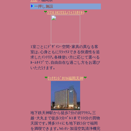
一押し施設
5TH HOTEL(ﾌｨﾌｽﾎﾃﾙ)
1室ごとにﾃﾞｻﾞｲﾝ･空間･家具の異なる客
室は､心身ともにﾘﾗｯｸｽできる快適性を追
求したｲﾝﾃﾘｱ｡各棟使い方に応じて選べる
ﾙｰﾑﾀｲﾌﾟで､自由自在な過ごし方をお選び
いただけます｡
ﾘｯﾁﾓﾝﾄﾞﾎﾃﾙ福岡天神
地下鉄天神駅から徒歩7分の好ｱｸｾｽ｡三
越･大丸まで徒歩3分ﾊﾟﾙｺまで10分の買物
天国です｡博多ｼﾃｨにも地下鉄5分で福岡
を満喫できます｡Wi-Fi･加湿空気清浄機完