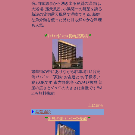
宿｡自家源泉から湧き出る良質の温泉は､
大浴場､露天風呂､小浜随一の眺望を誇る
新設の貸切露天風呂で満喫できる｡新鮮
な魚介類を使った見た目も鮮やかな料理
も人気｡
ﾘｯﾁﾓﾝﾄﾞﾎﾃﾙ長崎思案橋
繁華街の中にありながら駐車場115台完
備♪ｶｯﾌﾟﾙ･ご家族･お友達と!お子様添い
寝もOKです!市内観光地へのｱｸｾｽ抜群!部
屋の広さとﾍﾞｯﾄﾞの大きさは自慢です!Wi-
Fiも無料接続!!
上に戻る
厳選施設
出島の湯 ﾄﾞｰﾐｰｲﾝ長崎