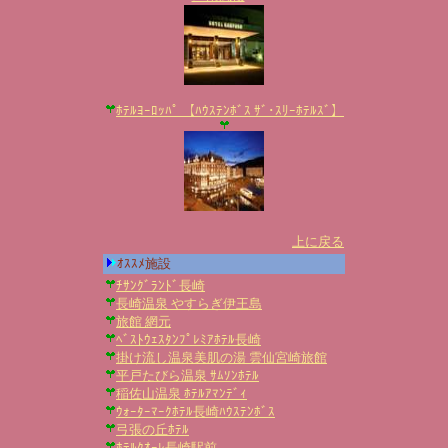
ﾎﾃﾙﾖｰﾛｯﾊﾟ 【ﾊｳｽﾃﾝﾎﾞｽ ｻﾞ･ｽﾘｰﾎﾃﾙｽﾞ】
上に戻る
ｵｽｽﾒ施設
ﾁｻﾝｸﾞﾗﾝﾄﾞ長崎
長崎温泉 やすらぎ伊王島
旅館 網元
ﾍﾞｽﾄｳｪｽﾀﾝﾌﾟﾚﾐｱﾎﾃﾙ長崎
掛け流し温泉美肌の湯 雲仙宮崎旅館
平戸たびら温泉 ｻﾑｿﾝﾎﾃﾙ
稲佐山温泉 ﾎﾃﾙｱﾏﾝﾃﾞｨ
ｳｫｰﾀｰﾏｰｸﾎﾃﾙ長崎ﾊｳｽﾃﾝﾎﾞｽ
弓張の丘ﾎﾃﾙ
ﾎﾃﾙｸｵｰﾚ長崎駅前