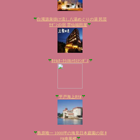
白濁源泉掛け流し八湯めぐりの湯 民芸
ﾓﾀﾞﾝの宿 雲仙福田屋
ﾎﾃﾙｵｰｸﾗJRﾊｳｽﾃﾝﾎﾞｽ
平戸海上ﾎﾃﾙ
島原唯一 1000坪の海見日本庭園の宿 ﾎ
ﾃﾙ南風楼