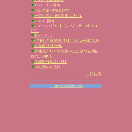
ｺﾝﾌｫｰﾄﾎﾃﾙ長崎
小浜温泉 伊勢屋旅館
一望の海と海鮮料理 ﾏﾘﾃｨｰﾑ
ﾎﾃﾙﾆｭｰ長崎
ﾎﾃﾙｱﾑｽﾃﾙﾀﾞﾑ 【ﾊｳｽﾃﾝﾎﾞｽ ｻﾞ･ｽﾘｰﾎﾃﾙ
ｽﾞ】
ｵﾚﾝｼﾞ･ﾍﾞｲ
<全館･全室禁煙>ﾎﾃﾙﾍﾞﾙﾋﾞｭｰ長崎出島
佐世保ﾜｼﾝﾄﾝﾎﾃﾙ
雲仙九州ﾎﾃﾙ 地獄谷の上に建つ立地抜
群の老舗ﾎﾃﾙ
長崎ﾛｲﾔﾙﾁｪｽﾀｰﾎﾃﾙ
JR九州ﾎﾃﾙ 長崎
上に戻る
(C)長崎県の自家源泉の宿