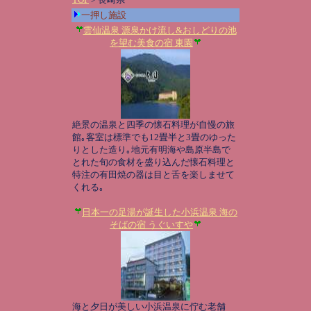
一押し施設
雲仙温泉 源泉かけ流し&おしどりの池
を望む美食の宿 東園
絶景の温泉と四季の懐石料理が自慢の旅
館｡客室は標準でも12畳半と3畳のゆった
りとした造り｡地元有明海や島原半島で
とれた旬の食材を盛り込んだ懐石料理と
特注の有田焼の器は目と舌を楽しませて
くれる｡
日本一の足湯が誕生した小浜温泉 海の
そばの宿 うぐいすや
海と夕日が美しい小浜温泉に佇む老舗