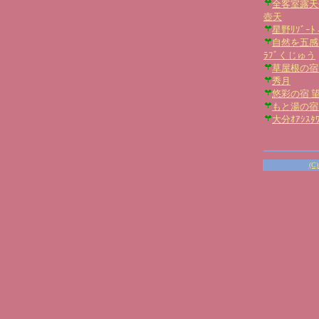
全客室露天
壺天
星野ﾘｿﾞｰﾄ
自然を五感で楽
ﾗﾌﾞくじゅう
草屋根の宿
秀月
悠彩の宿 
もと湯の宿
大分ｵｱｼｽﾀ
(