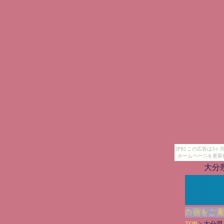
[PR] この広告は
ホームページを更新
大分
自家源泉を楽しめる施設中心の大分県で人気の宿をご案内
TOP
> 大分県