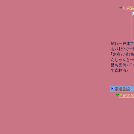
別府温
離れ一戸建て
もﾚｽﾄﾗﾝで一
｢別府八湯｣
んちゃんと一
呂も完備♪ﾄﾞ
で森林浴♪
厳選施設
自家源泉