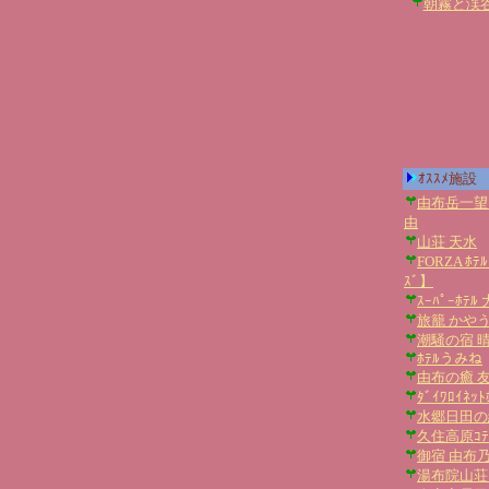
朝霧と渓谷
ｵｽｽﾒ施設
由布岳一望
由
山荘 天水
FORZA ﾎﾃ
ｽﾞ】
ｽｰﾊﾟｰﾎﾃ
旅籠 かや
潮騒の宿 
ﾎﾃﾙうみね
由布の癒 
ﾀﾞｲﾜﾛｲﾈｯ
水郷日田の
久住高原ｺﾃ
御宿 由布
湯布院山荘