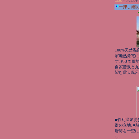
一押し施設
100%天然
家地熱発電によ
す｡ﾎﾃﾙの
自家源泉と九
望む露天風呂
■竹瓦温泉徒
群の立地｡■
府湾を一望に
し