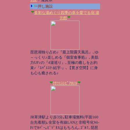
一押し施設
多彩な湯めぐり四季の幸を愛でる宿 湯
元館
琵琶湖独り占め♪『最上階露天風呂』､ゆ
～っくり♪楽しめる『個室食事処』､美肌
力UP♪の『4湯巡り』､至極の癒しをお約
束♪『ｽﾊﾟｴｽﾃ-結宇-』､【寛ぎ空間】に身
も心も癒される♪
ｸｻﾂｴｽﾄﾋﾟｱﾎﾃﾙ
JR草津駅より歩3分｡駐車場無料(平面160
台先着順)｡全室を有線LANと非暗号化Wi-
Fiでｶﾊﾞｰ｡ﾋﾞｼﾞﾈｽはもちろん､ｺﾞﾙﾌ､琵琶