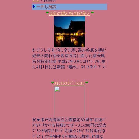
一押し施設
渓谷の隠れ宿 祖谷美人
ｵｰﾌﾟﾝして丸7年｡全九室､遥か谷底を望む
絶景の隠れ宿全客室渓谷に面した露天風
呂付特別仕様.平成23年3月1日ﾘﾆｭｰｱﾙ､更
に4月1日には新館『離れ』ｽｲｰﾄをｵｰﾌﾟﾝ!
ﾙﾈｯｻﾝｽﾘｿﾞｰﾄﾅﾙﾄ
祝★瀬戸内海国立公園指定80周年!往復ﾊﾞ
ｽもｹｰｷｾｯﾄも特典8つぜ～んぶ80円の記念
ﾌﾟﾗﾝが好評!Jﾘｰｸﾞ応援☆ｽﾀｼﾞｱﾑ送迎付き
ﾌﾟﾗﾝも◎干物作りや鯛めし教室､釣堀な