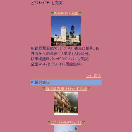
どｱｸﾃｨﾋﾞﾃｨも充実
ﾎﾃﾙｸﾚﾒﾝﾄ徳島
JR徳島駅直結で､ﾋﾞｼﾞﾈｽ･観光に便利｡各
方面からの高速ﾊﾞｽ乗場も徒歩1分､
駐車場無料､ｼｮｯﾋﾟﾝｸﾞｾﾝﾀｰも併設､
全室Wi-Fiとｲﾝﾀｰﾈｯﾄ回線無料♪
上に戻る
厳選施設
新祖谷温泉 ﾎﾃﾙかずら橋
ﾘｿﾞｰﾄﾎﾃﾙﾓｱﾅｺｰｽﾄ