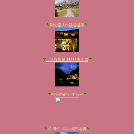
和の宿 ﾎﾃﾙ祖谷温泉
祖谷渓温泉 ﾎﾃﾙ秘境の湯
祖谷の宿 かずらや
ﾍﾞｲﾘｿﾞｰﾄﾎﾃﾙ鳴門海月