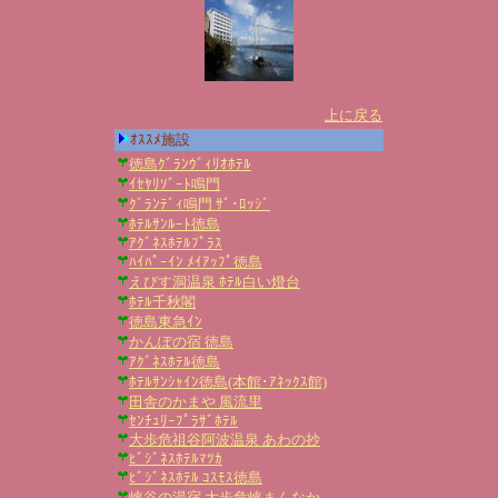
上に戻る
ｵｽｽﾒ施設
徳島ｸﾞﾗﾝｳﾞｨﾘｵﾎﾃﾙ
ｲｾﾔﾘｿﾞｰﾄ鳴門
ｸﾞﾗﾝﾃﾞｨ鳴門 ｻﾞ･ﾛｯｼﾞ
ﾎﾃﾙｻﾝﾙｰﾄ徳島
ｱｸﾞﾈｽﾎﾃﾙﾌﾟﾗｽ
ﾊｲﾊﾟｰｲﾝ ﾒｲｱｯﾌﾟ徳島
えびす洞温泉 ﾎﾃﾙ白い燈台
ﾎﾃﾙ千秋閣
徳島東急ｲﾝ
かんぽの宿 徳島
ｱｸﾞﾈｽﾎﾃﾙ徳島
ﾎﾃﾙｻﾝｼｬｲﾝ徳島(本館･ｱﾈｯｸｽ館)
田舎のかまや 風流里
ｾﾝﾁｭﾘｰﾌﾟﾗｻﾞﾎﾃﾙ
大歩危祖谷阿波温泉 あわの抄
ﾋﾞｼﾞﾈｽﾎﾃﾙﾏﾂｶ
ﾋﾞｼﾞﾈｽﾎﾃﾙ ｺｽﾓｽ徳島
峡谷の湯宿 大歩危峡まんなか