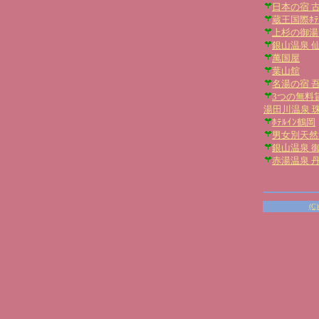
日本の宿 
蔵王国際ﾎﾃ
上杉の御湯
銀山温泉 
萬国屋
葉山舘
名湯の宿 
3つの無料
湯田川温泉 
ﾎﾃﾙｲﾝ鶴岡
男女別天然温
銀山温泉 
赤湯温泉 丹
(