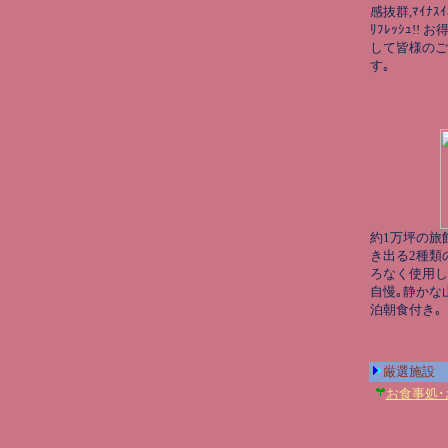
感抜群,ﾏｲﾅ
ﾘﾌﾚｯｼｭ!!
して皆様のご
す｡
約1万坪の旅
き出る2種類
ろなく使用し
自慢｡静かな
泊朝食付き｡
厳選施設
お食事処･