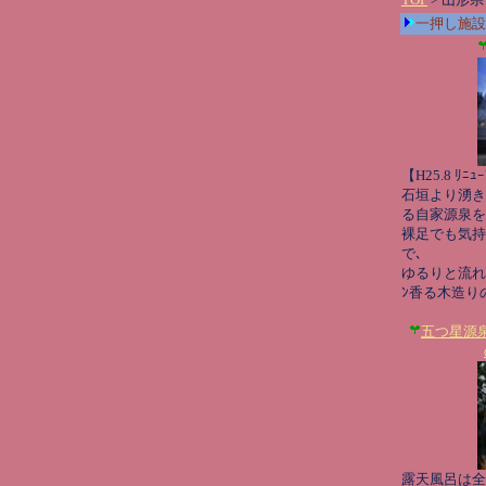
一押し施設
【H25.8 ﾘﾆｭ
石垣より湧き
る自家源泉を
裸足でも気持
で､
ゆるりと流れ
ﾝ香る木造り
五つ星源泉
露天風呂は全