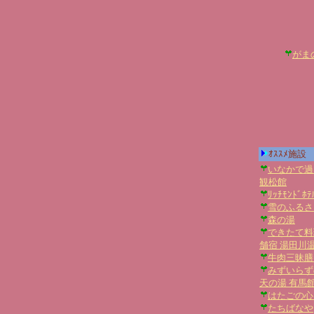
がま
ｵｽｽﾒ施設
いなかで過
観松館
ﾘｯﾁﾓﾝﾄﾞ
雪のふるさ
森の湯
できたて料
舗宿 湯田川
牛肉三昧膳
みずいらず
天の湯 有馬
はたごの心
たちばなや