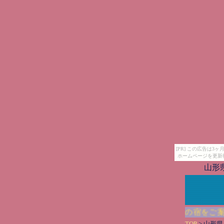
[PR] この広告は
ホームページを更新
山形
自家源泉を楽しめる施設中心の山形県で人気の宿をご案内
TOP
> 山形県