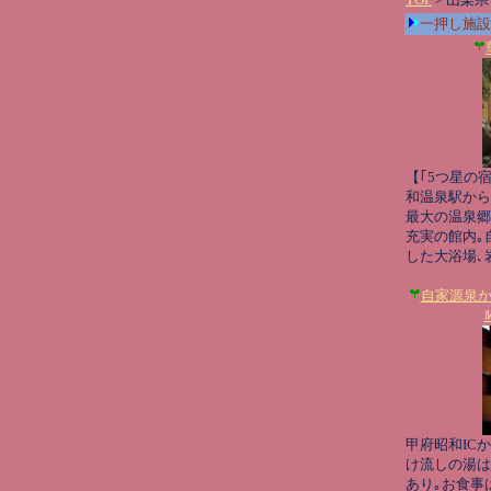
一押し施設
【｢5つ星の
和温泉駅から
最大の温泉郷
充実の館内｡
した大浴場､
自家源泉かけ
甲府昭和IC
け流しの湯は
あり｡お食事