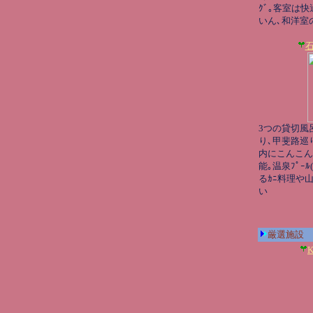
ｸﾞ｡客室は快適
いん､和洋室の
3つの貸切風
り､甲斐路巡
内にこんこん
能｡温泉ﾌﾟｰ
るｶﾆ料理や
い
厳選施設