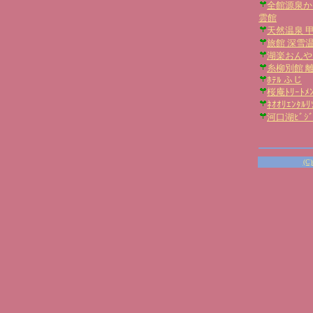
全館源泉か
雲館
天然温泉 甲
旅館 深雪
湖楽おんや
糸柳別館 
ﾎﾃﾙ ふじ
桜庵ﾄﾘｰﾄﾒﾝ
ﾈｵｵﾘｴﾝﾀ
河口湖ﾋﾞｼﾞ
(