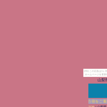
[PR] この広告は
ホームページを更新
山梨
自家源泉を楽しめる施設中心の山梨県で人気の宿をご案内
TOP
> 山梨県