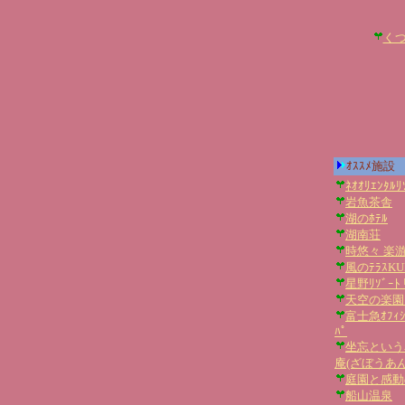
くつ
ｵｽｽﾒ施設
ﾈｵｵﾘｴﾝﾀﾙ
岩魚茶舎
湖のﾎﾃﾙ
湖南荘
時悠々 楽
風のﾃﾗｽKU
星野ﾘｿﾞｰﾄ 
天空の楽園 
富士急ｵﾌｨｼｬ
ﾊﾟ
坐忘という
庵(ざぼうあん
庭園と感動の
船山温泉